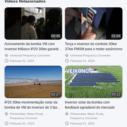
Vídeos Relacionados
00:45
01:04
Acionamento da bomba Vfd com
Torça o inversor do controle 30kw
inversor trifásico IP20 30kw garantia
37kw PMSM para o motor assíncrono
de 18 meses
Universal Frequency Converter
Universal Frequency Converter
February 01, 2023
February 01, 2023
02:27
00:22
IP20 30kw movimentação solar da
Inversor solar da bomba com
bomba de Vfd do inversor de 3 fases
feedback agradável do mercado
garantia de 18 meses
Photovoltaic Water Pump
Photovoltaic Water Pump
Frequency Converter
Frequency Converter
February 01, 2023
February 01, 2023