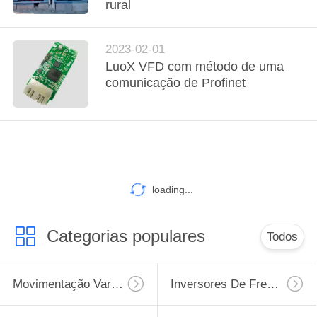
FÁBRICA
rural
CONTROLE
2023-02-01
LuoX VFD com método de uma
DE
comunicação de Profinet
QUALIDADE
ENTRE
EM
CONTATO
loading...
CONOSCO
Categorias populares
Todos
PEÇA
UMAS
Movimentação Variável Da Frequência De VFD
Inversores De Frequência Variável
CITAÇÕES