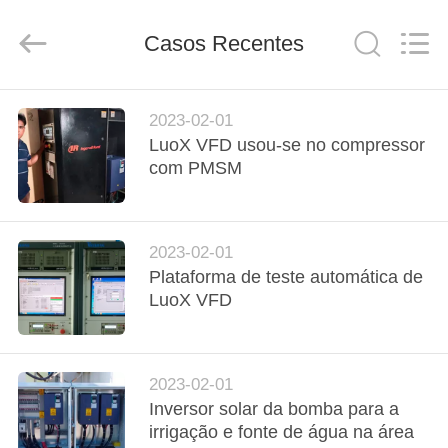
2026
Shenzhen
LuoX
Casos Recentes
Electric
Co.,
Ltd..
All
Rights
CASA
Reserved.
2023-02-01
LuoX VFD usou-se no compressor
PRODUTOS
com PMSM
VÍDEOS
2023-02-01
Plataforma de teste automática de
SOBRE
LuoX VFD
NÓS
TOUR
2023-02-01
Inversor solar da bomba para a
PELA
irrigação e fonte de água na área