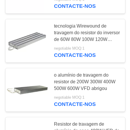
FÁBRICA
CONTACTE-NOS
CONTROLE
23
tecnologia Wirewound de
DE
travagem do resistor do inversor
QUALIDADE
de 60W 80W 100W 120W
Inversor de PMSM
150W
negotiable MOQ:1
CONTACTE-NOS
ENTRE
EM
CONTATO
o alumínio de travagem do
resistor de 200W 300W 400W
CONOSCO
11
500W 600W VFD abrigou
O inversor entrou
negotiable MOQ:1
PEÇA
CONTACTE-NOS
220v a saída 380v
UMAS
CITAÇÕES
Resistor de travagem de