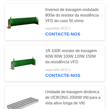
Inversor de travagem ondulado
65
800w do resistor da resistência
Inversor solar da
VFD do caso 50 ohms
negotiable MOQ:1
bomba de MPPT
CONTACTE-NOS
VFD
1R-100K resistor de travagem
60W 80W 100W 120W 150W
da resistência VFD
24
negotiable MOQ:1
Acionador de
CONTACTE-NOS
partida macio do
Unidade de travagem dinâmica
motor
de VEIKONG 2000W Vfd para a
vida ativa longa de Vfd