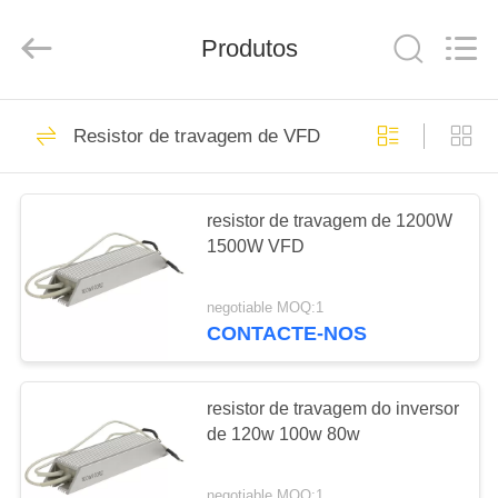
2026
Shenzhen
LuoX
Produtos
Electric
Co.,
Ltd..
All
Rights
CASA
101
Reserved.
Resistor de travagem de VFD
Movimentação
PRODUTOS
variável da
resistor de travagem de 1200W
frequência de VFD
1500W VFD
VÍDEOS
negotiable MOQ:1
SOBRE
CONTACTE-NOS
41
NÓS
inversores de
resistor de travagem do inversor
TOUR
de 120w 100w 80w
frequência variável
PELA
negotiable MOQ:1