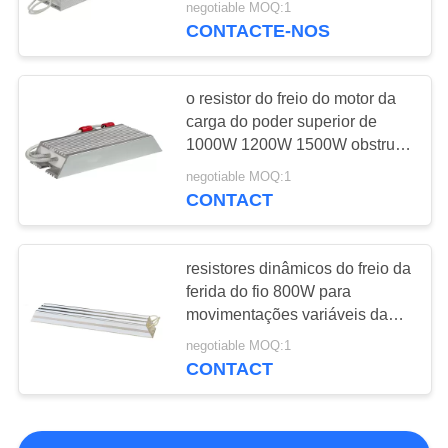
negotiable MOQ:1
CONTACTE-NOS
12
Reator do inversor
o resistor do freio do motor da
carga do poder superior de
1000W 1200W 1500W obstrui
na montagem
negotiable MOQ:1
CONTACT
12
resistores dinâmicos do freio da
Resistor de
ferida do fio 800W para
movimentações variáveis da
travagem de VFD
frequência
negotiable MOQ:1
CONTACT