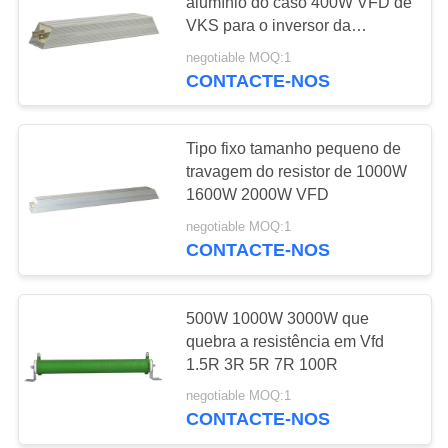
alumínio do caso 400W VFD de
VKS para o inversor da
MAPA
frequência
negotiable MOQ:1
42
DO
CONTACTE-NOS
Inversor solar da
SITE
bomba da fase
Tipo fixo tamanho pequeno de
POLÍTICA
travagem do resistor de 1000W
monofásica
1600W 2000W VFD
DE
negotiable MOQ:1
PRIVACIDADE
CONTACTE-NOS
39
controlador solar da
500W 1000W 3000W que
quebra a resistência em Vfd
bomba de água
1.5R 3R 5R 7R 100R
negotiable MOQ:1
CONTACTE-NOS