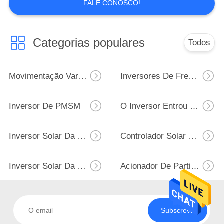
FALE CONOSCO!
11
Filtro de VFD
Categorias populares
Todos
Movimentação Variável Da Frequência De VFD
Inversores De Frequência Variável
Inversor De PMSM
O Inversor Entrou 220v A Saída 380v
61
Inversor solar da
Inversor Solar Da Bomba Da Fase Monofásica
Controlador Solar Da Bomba De Água
bomba de 3 fases
Inversor Solar Da Bomba De MPPT VFD
Acionador De Partida Macio Do Motor
Subscreva