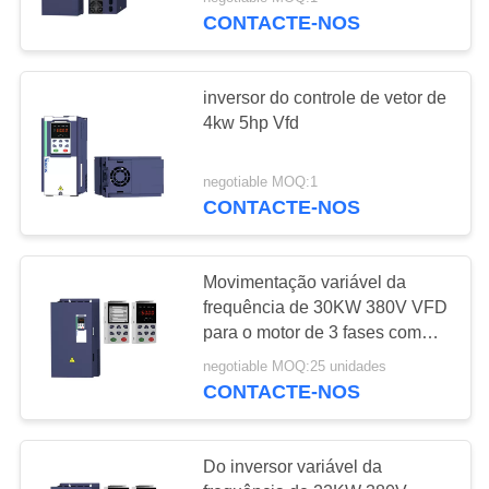
FÁBRICA
CONTACTE-NOS
CONTROLE
23
inversor do controle de vetor de
DE
4kw 5hp Vfd
QUALIDADE
Inversor de PMSM
negotiable MOQ:1
CONTACTE-NOS
ENTRE
EM
CONTATO
Movimentação variável da
frequência de 30KW 380V VFD
CONOSCO
11
para o motor de 3 fases com
controle do torque
O inversor entrou
negotiable MOQ:25 unidades
PEÇA
CONTACTE-NOS
220v a saída 380v
UMAS
CITAÇÕES
Do inversor variável da