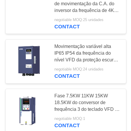
de movimentação da C.A. do
11
inversor da frequência de 4KW
380V VEIKONG
Filtro de VFD
negotiable MOQ:25 unidades
CONTACT
Movimentação variável alta
IP65 IP54 da frequência do
nível VFD da proteção escura -
cor azul
61
negotiable MOQ:24 unidades
CONTACT
Inversor solar da
bomba de 3 fases
Fase 7.5KW 11KW 15KW
18.5KW do conversor de
frequência 3 do teclado VFD do
LCD
negotiable MOQ:1
CONTACT