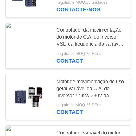
negotiable MOQ:25 unidades
CONTACTE-NOS
12
Reator do inversor
Controlador da movimentação
do motor de C.A. do inversor
VSD da frequência da variável
de controle do PLC de 5.5KW
negotiable MOQ:25 PCes
380V
CONTACT
12
Motor de movimentação de uso
Resistor de
geral variável da C.A. do
inversor 7.5KW 380V da
travagem de VFD
frequência de VEIKONG
negotiable MOQ:25 PCes
CONTACT
Controlador variável do motor