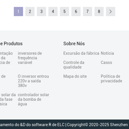
1
2
3
4
5
6
7
8
De Produtos
Sobre Nós
ntação
inversores de
Excursão da fábrica
Notícia
l da
frequência
cia de
variável
Controle da
Casos
qualidade
r de
O inversor entrou
Mapa do site
Política de
220v a saída
privacidade
380v
 solar da
controlador solar
da fase
da bomba de
sica
água
tamento do &D do software R de ELC | Copyright© 2020-2025 Shenzhen Lu