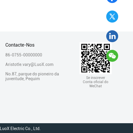
Contacte-Nos

86-0755-00000000
Aristotle.vary@LuoX.com

No.87, parque do pioneiro da
Se inscrever
juventude, Pequim
Conta oficial do
WeChat
oX Electric Co., Ltd.