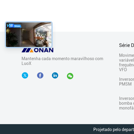
Série 
Movime
Mantenha cada momento maravilhoso com
variáve
LuoX
frequên
VFD

Inverso
PMSM
Inversor
bomba 
monofá
Projetado pelo depar