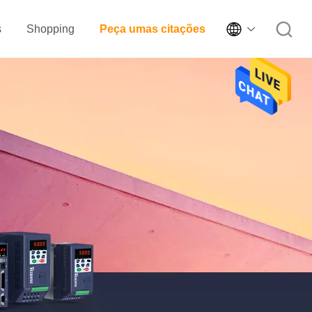

s
Shopping
Peça umas citações