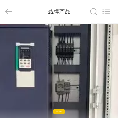
2026
Shenzhen
LuoX
品牌产品
Electric
Co.,
Ltd..
All
Rights
CASA
Reserved.
PRODUTOS
VÍDEOS
SOBRE
NÓS
TOUR
PELA
NEWS