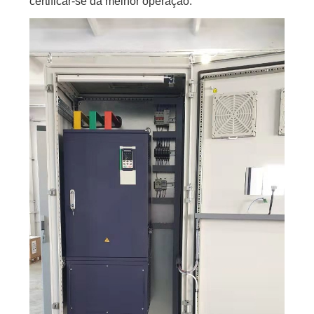
certificar-se da melhor operação.
MAPA
DO
SITE
POLÍTICA
DE
PRIVACIDADE