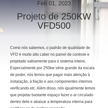
FÁBRICA
Feb 01, 2023
Projeto de 250KW
CONTROLE
VFD500
DE
QUALIDADE
ENTRE
Como nós sabemos, o padrão de qualidade de
EM
VFD é muito alto caber no painel de controle e
projetado sabiamente para o sistema inteiro.
CONTATO
Especialmente por 250kw série grande da escala
CONOSCO
de poder, nós temos que pagar mais atenção à
instalação, à fiação e aos componentes internos
PEÇA
verificando etc. Além disso, nós igualmente temos
UMAS
que projetar bastante espaço fazer o ar circulado
CITAÇÕES
dentro dele e abaixar a temperatura interna para