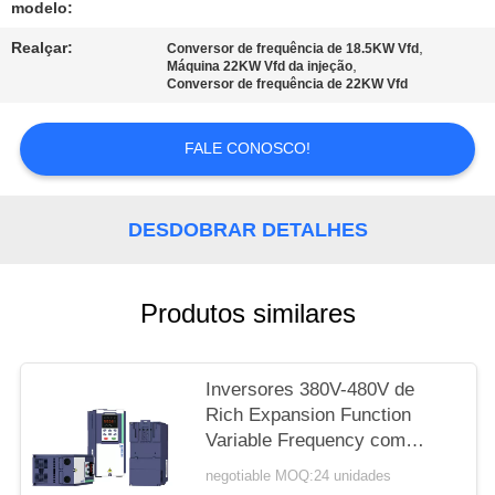
modelo:
MAPA
Realçar:
,
Conversor de frequência de 18.5KW Vfd
,
Máquina 22KW Vfd da injeção
DO
Conversor de frequência de 22KW Vfd
SITE
FALE CONOSCO!
POLÍTICA
DE
DESDOBRAR DETALHES
PRIVACIDADE
Produtos similares
Inversores 380V-480V de
Rich Expansion Function
Variable Frequency com
função de GPRS
negotiable MOQ:24 unidades