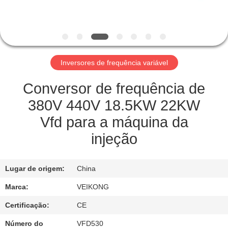
FÁBRICA
CONTROLE
DE
Inversores de frequência variável
QUALIDADE
Conversor de frequência de
ENTRE
380V 440V 18.5KW 22KW
EM
Vfd para a máquina da
CONTATO
injeção
CONOSCO
Lugar de origem:
China
PEÇA
Marca:
VEIKONG
UMAS
Certificação:
CE
CITAÇÕES
Número do
VFD530