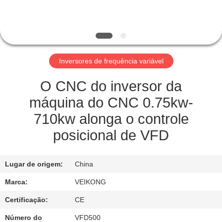
FÁBRICA
CONTROLE
DE
Inversores de frequência variável
QUALIDADE
O CNC do inversor da
ENTRE
máquina do CNC 0.75kw-
EM
710kw alonga o controle
CONTATO
posicional de VFD
CONOSCO
Lugar de origem:
China
PEÇA
Marca:
VEIKONG
UMAS
Certificação:
CE
CITAÇÕES
Número do
VFD500