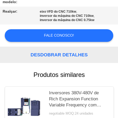
modelo:
MAPA
Realçar:
,
eixo VFD do CNC 710kw
,
inversor da máquina do CNC 710kw
DO
inversor da máquina do CNC 0.75kw
SITE
FALE CONOSCO!
POLÍTICA
DE
DESDOBRAR DETALHES
PRIVACIDADE
Produtos similares
Inversores 380V-480V de
Rich Expansion Function
Variable Frequency com
função de GPRS
negotiable MOQ:24 unidades