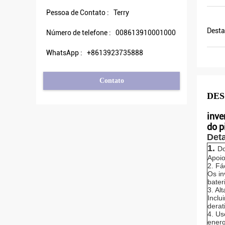
Pessoa de Contato :
Terry
Desta
Número de telefone :
008613910001000
WhatsApp :
+8613923735888
Contato
DES
inve
do p
Deta
1.
Do
Apoio
2. Fá
Os in
bater
3. Al
Inclu
derat
4. Us
energ