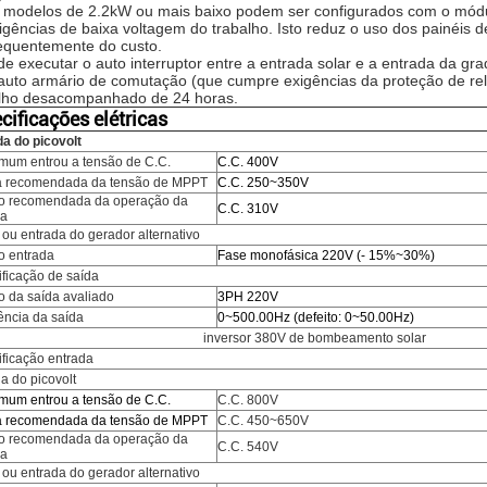
 modelos de 2.2kW ou mais baixo podem ser configurados com o módu
igências de baixa voltagem do trabalho. Isto reduz o uso dos painéis de
equentemente do custo.
de executar o auto interruptor entre a entrada solar e a entrada da gr
auto armário de comutação (que cumpre exigências da proteção de r
alho desacompanhado de 24 horas.
cificações elétricas
a do picovolt
mum entrou a tensão de C.C.
C.C. 400V
a recomendada da tensão de MPPT
C.C. 250~350V
o recomendada da operação da
C.C. 310V
da
ou entrada do gerador alternativo
o entrada
Fase monofásica 220V (- 15%~30%)
ficação de saída
 da saída avaliado
3PH 220V
ência da saída
0~500.00Hz (defeito: 0~50.00Hz)
inversor 380V de bombeamento solar
ficação entrada
a do picovolt
mum entrou a tensão de C.C.
C.C. 800V
a recomendada da tensão de MPPT
C.C. 450~650V
o recomendada da operação da
C.C. 540V
da
ou entrada do gerador alternativo