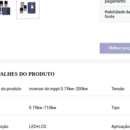
pagamento
Habilidade d
fonte
Melhor preç
ALHES DO PRODUTO
him assad de Síria
Tayfun de Turquia
 do produto
inversor do mppt 0.75kw-200kw
Tensão
a saída VFD500 é estável
o inversor solar da bomba está realm
o está flutuando. Igualmente
na qualidade muito boa e nós igualme
saída é menos do que outro, é
preparamos alguns produtos relativos
r
0.75kw-710kw
Tipo
quência da saída é mais alta
promoção para a exposição. Nós est
 pode salvar mais energia.
indo fazer logo ordens novas. No ano
sição
LED+LCD
Aplicação
passado havia somente um agente loc