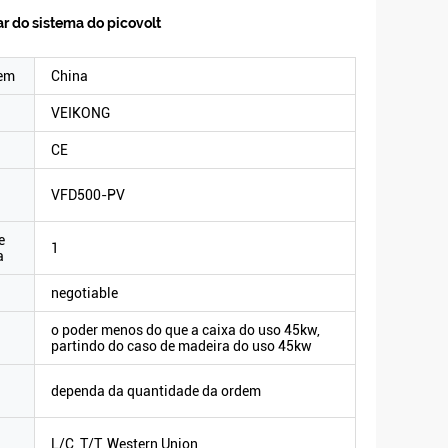
ar do sistema do picovolt
gem
China
VEIKONG
CE
VFD500-PV
e
1
a
negotiable
o poder menos do que a caixa do uso 45kw,
partindo do caso de madeira do uso 45kw
dependa da quantidade da ordem
L/C, T/T, Western Union