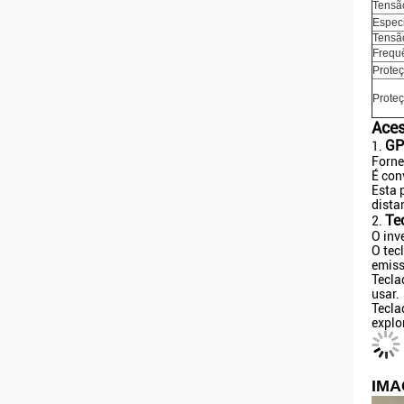
Tensã
Especi
Tensão
Frequ
Prote
Prote
Aces
GP
1.
Forne
É con
Esta 
dista
Te
2.
O inv
O tec
emiss
Tecla
usar.
Tecla
explo
IMA