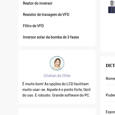
Reator do inversor
Resistor de travagem de VFD
Filtro de VFD
Inversor solar da bomba de 3 fases
DET
Cristian do Chile
Bra
Nome
nte
É muito bom! As opções do LCD facilitam
A frequência d
nte
muito usar-se. Aquele é o ponto forte, fácil
quando a outr
 à
do uso. E robusto. Grande software do PC.
a corrente de 
Pode
mos
por isso a fre
demasiado que
Expo
l e