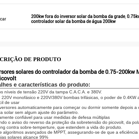
este ano, há mais de 8. Alguns deles
somente para vender Veikong!
200kw fora do inversor solar da bomba da grade
,
0.75k
car
controlador solar da bomba de água 200kw
CRIÇÃO DE PRODUTO
rsores solares do controlador da bomba de 0.75-200kw M
icovolt
lhes e características do produto:
s níveis de tensão 220V da tampa C.A.C.A. e 380V.
 220V monofásico e 220V/380V bombas trifásicas, o poder de 0.4KW 
cil de usar
versores automaticamente para começar ou dormir somente depois a 
ia solar sem algum ajuste do parâmetro.
tamente confiável para usar medidas de defesa múltiplas
indo o aviso do reverso da proteção da sobretensão do picovolt, da pola
ing contra sobre-temperture, que estendem a vida do produto.
e algoritmos avançados de MPPT, assegurando-se de que a eficiência
ias solares alcance 99%