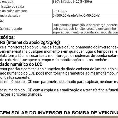
o entrada
380V trifásico
(- 15%~30%)
ficação de saída
 da saída avaliado
3PH 380V
ência da saída
0~500.00Hz (defeito: 0~50.00Hz)
ção
Iluminando a proteção, a sobrecarga, sobrete
ção incorporado
sob-carga, sob-tensão, procura um caminho m
superaquecimento, a corrida etc. seco da bo
sórios:
RS (Internet do apoio 2g/3g/4g)
ce a monitoração do volume da água e o funcionamento do inversor de 
veniente visitar a qualquer momento e em qualquer lugar o tempo real e
plataforma fácil de usar faz a monitoração de sistemas de bomba solare
nte reduzindo-se opere o tempo e da monitoração custos também.
clado numérico do LCD
ersor padrão é com teclado numérico do diodo emissor de luz, teclado n
lado numérico do LCD pode monitorar 4 parâmetros ao mesmo tempo. P
or de luz somente.
do numérico do LCD com parâmetro detalhado para explicar, nenhum man
do numérico do LCD com a cópia e a atualização e a transferência funct
rações agrícolas grandes.
GEM SOLAR DO INVERSOR DA BOMBA DE VEIKON