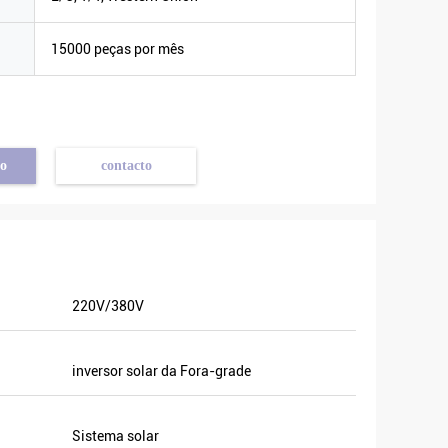
a
15000 peças por mês
o
contacto
220V/380V
ente
nte
 à
inversor solar da Fora-grade
amos
Sistema solar
al e