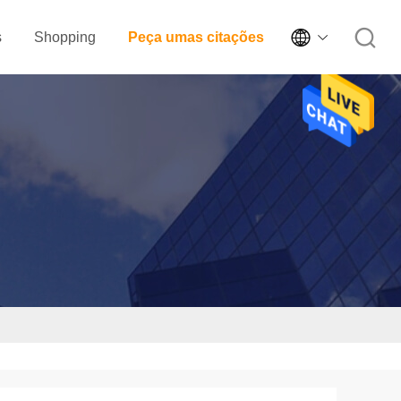

s
Shopping
Peça umas citações