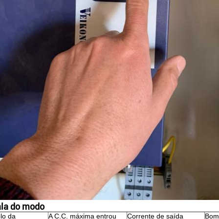
ala do modo
lo da
A C.C. máxima entrou
Corrente de saída
Bomb