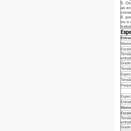
5. Os
as ex
cons
6. po
ou o 
trab
Espe
Entrad
Maxiu
Escal
Tensã
entra
Grade 
Tensã
Especi
Tensão
Frequ
Especi
Entrad
Maxiu
Escal
Tensã
entra
Grade 