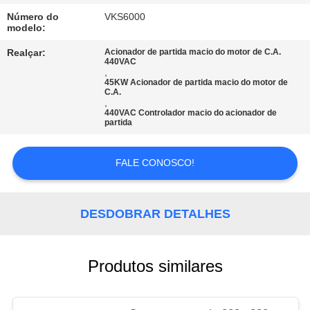
Número do
VKS6000
MAPA
modelo:
DO
Realçar:
Acionador de partida macio do motor de C.A.
440VAC
SITE
,
45KW Acionador de partida macio do motor de
C.A.
,
POLÍTICA
440VAC Controlador macio do acionador de
partida
DE
PRIVACIDADE
FALE CONOSCO!
DESDOBRAR DETALHES
Produtos similares