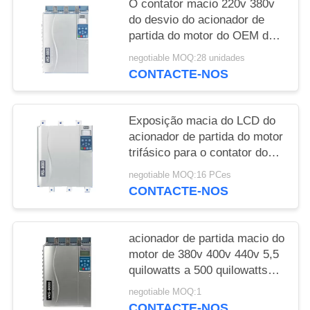
O contator macio 220v 380v
do desvio do acionador de
partida do motor do OEM de
Veikong para o motor protege
negotiable MOQ:28 unidades
CONTACTE-NOS
Exposição macia do LCD do
acionador de partida do motor
trifásico para o contator do
desvio do motor de indução
negotiable MOQ:16 PCes
CONTACTE-NOS
acionador de partida macio do
motor de 380v 400v 440v 5,5
quilowatts a 500 quilowatts
construídos no contator do
negotiable MOQ:1
desvio
CONTACTE-NOS