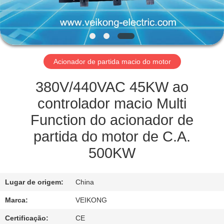
FÁBRICA
CONTROLE
DE
Acionador de partida macio do motor
QUALIDADE
380V/440VAC 45KW ao
ENTRE
controlador macio Multi
EM
Function do acionador de
CONTATO
partida do motor de C.A.
CONOSCO
500KW
PEÇA
Lugar de origem:
China
UMAS
Marca:
VEIKONG
CITAÇÕES
Certificação:
CE