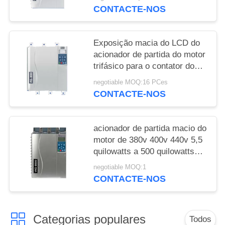
CONTACTE-NOS
Exposição macia do LCD do
acionador de partida do motor
trifásico para o contator do
desvio do motor de indução
negotiable MOQ:16 PCes
CONTACTE-NOS
acionador de partida macio do
motor de 380v 400v 440v 5,5
quilowatts a 500 quilowatts
construídos no contator do
negotiable MOQ:1
desvio
CONTACTE-NOS
Categorias populares
Todos