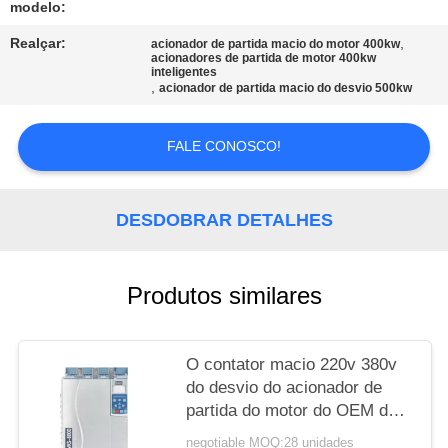
modelo:
MAPA
Realçar:
,
acionador de partida macio do motor 400kw
acionadores de partida de motor 400kw
DO
inteligentes
,
acionador de partida macio do desvio 500kw
SITE
FALE CONOSCO!
POLÍTICA
DE
DESDOBRAR DETALHES
PRIVACIDADE
Produtos similares
O contator macio 220v 380v
do desvio do acionador de
partida do motor do OEM de
Veikong para o motor protege
negotiable MOQ:28 unidades