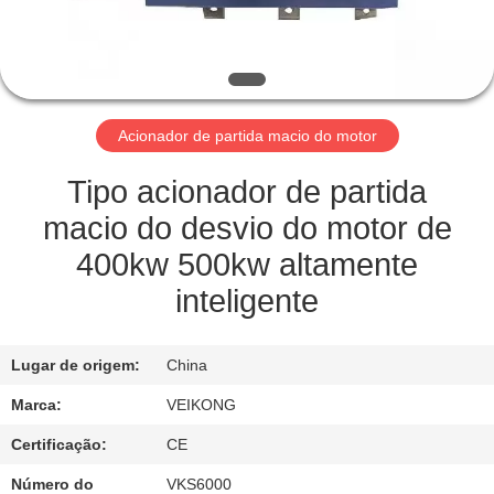
FÁBRICA
CONTROLE
DE
Acionador de partida macio do motor
QUALIDADE
Tipo acionador de partida
ENTRE
macio do desvio do motor de
EM
400kw 500kw altamente
CONTATO
inteligente
CONOSCO
Lugar de origem:
China
PEÇA
Marca:
VEIKONG
UMAS
Certificação:
CE
CITAÇÕES
Número do
VKS6000