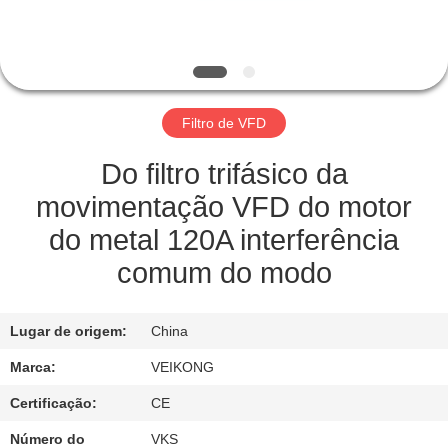
FÁBRICA
CONTROLE
DE
Filtro de VFD
QUALIDADE
Do filtro trifásico da
ENTRE
movimentação VFD do motor
EM
do metal 120A interferência
CONTATO
comum do modo
CONOSCO
Lugar de origem:
China
PEÇA
Marca:
VEIKONG
UMAS
Certificação:
CE
CITAÇÕES
Número do
VKS