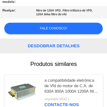
modelo:
MAPA
Realçar:
,
,
filtro de 120A VFD
Filtro trifásico de VFD
120A linha filtro do vfd
DO
SITE
FALE CONOSCO!
POLÍTICA
DESDOBRAR DETALHES
DE
PRIVACIDADE
Produtos similares
a compatibilidade eletrónica
de Vfd do motor de C.A. de
630A 800A 1000A 1200A filtra
a saída de 3 fases
negotiable MOQ:1
CONTACTE-NOS