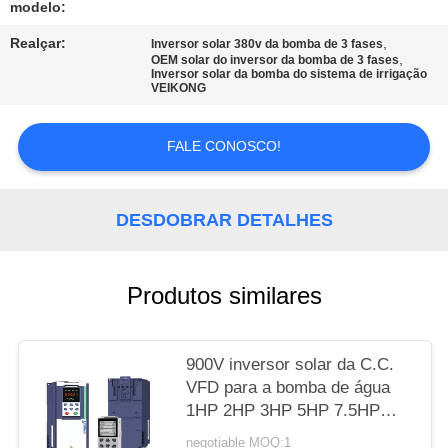
modelo:
MAPA
Realçar:
,
Inversor solar 380v da bomba de 3 fases
,
OEM solar do inversor da bomba de 3 fases
DO
Inversor solar da bomba do sistema de irrigação
VEIKONG
SITE
FALE CONOSCO!
POLÍTICA
DE
DESDOBRAR DETALHES
PRIVACIDADE
Produtos similares
900V inversor solar da C.C.
VFD para a bomba de água
1HP 2HP 3HP 5HP 7.5HP
10HP
negotiable MOQ:1