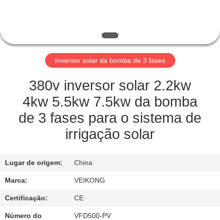
FÁBRICA
CONTROLE
DE
Inversor solar da bomba de 3 fases
QUALIDADE
380v inversor solar 2.2kw
ENTRE
4kw 5.5kw 7.5kw da bomba
EM
de 3 fases para o sistema de
CONTATO
irrigação solar
CONOSCO
Lugar de origem:
China
PEÇA
Marca:
VEIKONG
UMAS
Certificação:
CE
CITAÇÕES
Número do
VFD500-PV