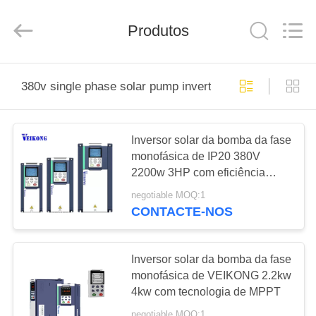
2026
Shenzhen
LuoX
Produtos
Electric
Co.,
Ltd..
All
Rights
CASA
Reserved.
380v single phase solar pump inverter
PRODUTOS
Inversor solar da bomba da fase
monofásica de IP20 380V
VÍDEOS
2200w 3HP com eficiência
elevada MPPT
negotiable MOQ:1
SOBRE
CONTACTE-NOS
NÓS
Inversor solar da bomba da fase
TOUR
monofásica de VEIKONG 2.2kw
4kw com tecnologia de MPPT
PELA
negotiable MOQ:1