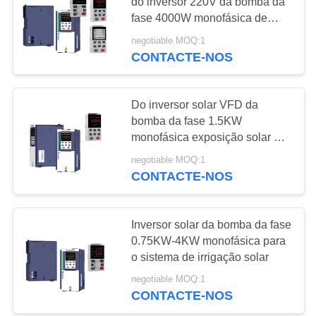
do inversor 220V da bomba da
fase 4000W monofásica de
MAPA
ROHS
negotiable MOQ:1
DO
CONTACTE-NOS
SITE
Do inversor solar VFD da
POLÍTICA
bomba da fase 1.5KW
monofásica exposição solar de
DE
With LCD do controlador
negotiable MOQ:1
PRIVACIDADE
CONTACTE-NOS
Inversor solar da bomba da fase
0.75KW-4KW monofásica para
o sistema de irrigação solar
negotiable MOQ:1
CONTACTE-NOS