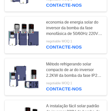
FÁBRICA
CONTACTE-NOS
CONTROLE
economia de energia solar do
DE
inversor da bomba da fase
QUALIDADE
monofásica de 50/60Hz 220V
1500W
negotiable MOQ:1
CONTACTE-NOS
ENTRE
EM
CONTATO
Método refrigerando solar
compacto de ar do inversor
CONOSCO
2.2KW da bomba da fase IP20
monofásica
negotiable MOQ:1
PEÇA
CONTACTE-NOS
UMAS
CITAÇÕES
A instalação fácil solar padrão