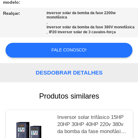
modelo:
MAPA
Realçar:
inversor solar da bomba da fase 2200w
monofásica
DO
,
inversor solar da bomba da fase 380V monofásica
SITE
,
IP20 inversor solar de 3 cavalos-força
FALE CONOSCO!
POLÍTICA
DE
PRIVACIDADE
DESDOBRAR DETALHES
Produtos similares
Inversor solar trifásico 15HP
20HP 30HP 40HP 220v 380v
da bomba da fase monofásica