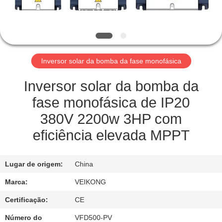
FÁBRICA
CONTROLE
DE
Inversor solar da bomba da fase monofásica
QUALIDADE
Inversor solar da bomba da
ENTRE
fase monofásica de IP20
EM
380V 2200w 3HP com
CONTATO
eficiência elevada MPPT
CONOSCO
Lugar de origem:
China
PEÇA
Marca:
VEIKONG
UMAS
Certificação:
CE
CITAÇÕES
Número do
VFD500-PV