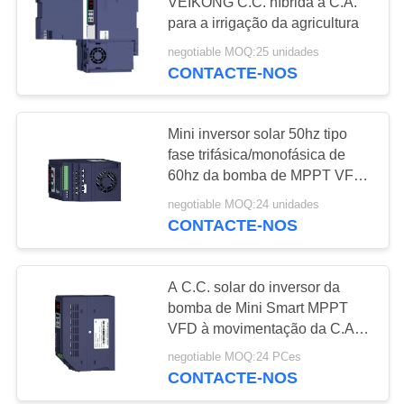
VEIKONG C.C. híbrida à C.A.
para a irrigação da agricultura
MAPA
negotiable MOQ:25 unidades
42
DO
CONTACTE-NOS
Inversor solar da
SITE
bomba da fase
Mini inversor solar 50hz tipo
POLÍTICA
fase trifásica/monofásica de
monofásica
60hz da bomba de MPPT VFD
DE
micro
negotiable MOQ:24 unidades
PRIVACIDADE
CONTACTE-NOS
39
controlador solar da
A C.C. solar do inversor da
bomba de Mini Smart MPPT
bomba de água
VFD à movimentação da C.A.
conecta o painel solar
negotiable MOQ:24 PCes
CONTACTE-NOS