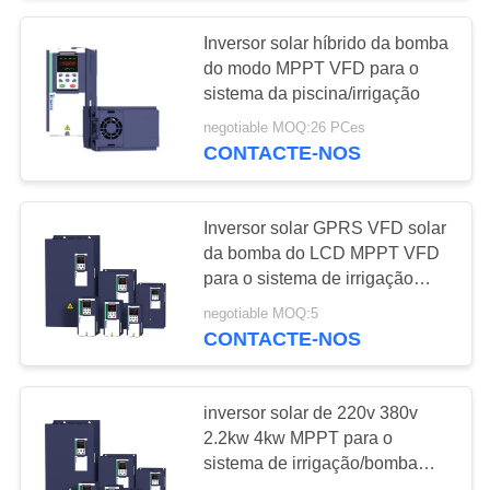
Inversor solar híbrido da bomba
65
do modo MPPT VFD para o
Inversor solar da
sistema da piscina/irrigação
negotiable MOQ:26 PCes
bomba de MPPT
CONTACTE-NOS
VFD
Inversor solar GPRS VFD solar
da bomba do LCD MPPT VFD
para o sistema de irrigação
24
solar da bomba
negotiable MOQ:5
Acionador de
CONTACTE-NOS
partida macio do
inversor solar de 220v 380v
motor
2.2kw 4kw MPPT para o
sistema de irrigação/bomba
solar