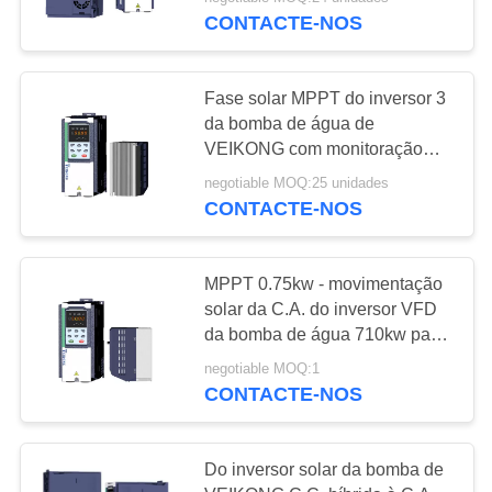
FÁBRICA
CONTACTE-NOS
CONTROLE
23
Fase solar MPPT do inversor 3
DE
da bomba de água de
QUALIDADE
VEIKONG com monitoração
Inversor de PMSM
remota de GPRS
negotiable MOQ:25 unidades
CONTACTE-NOS
ENTRE
EM
CONTATO
MPPT 0.75kw - movimentação
solar da C.A. do inversor VFD
CONOSCO
11
da bomba de água 710kw para
o sistema de irrigação solar da
O inversor entrou
negotiable MOQ:1
bomba
PEÇA
CONTACTE-NOS
220v a saída 380v
UMAS
CITAÇÕES
Do inversor solar da bomba de