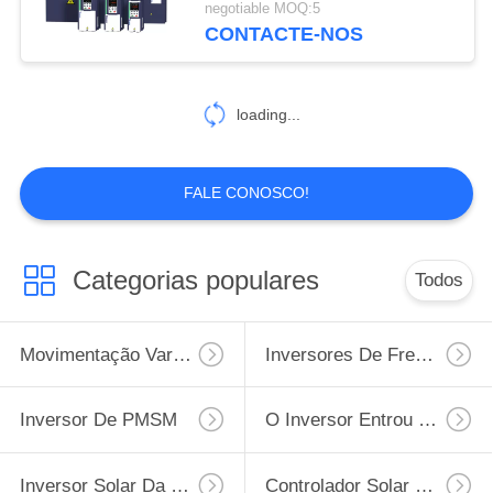
negotiable MOQ:5
CONTACTE-NOS
12
Reator do inversor
loading...
FALE CONOSCO!
12
Categorias populares
Todos
Resistor de
travagem de VFD
Movimentação Variável Da Frequência De VFD
Inversores De Frequência Variável
Inversor De PMSM
O Inversor Entrou 220v A Saída 380v
Inversor Solar Da Bomba Da Fase Monofásica
Controlador Solar Da Bomba De Água