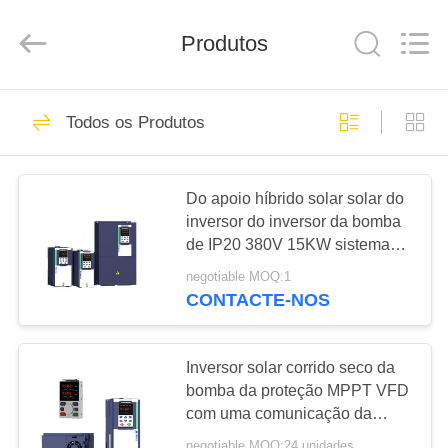
2026
Shenzhen
LuoX
Produtos
Electric
Co.,
Ltd..
All
Rights
CASA
101
Reserved.
Todos os Produtos
Movimentação
PRODUTOS
variável da
Do apoio híbrido solar solar do
frequência de VFD
inversor do inversor da bomba
VÍDEOS
de IP20 380V 15KW sistema
híbrido
negotiable MOQ:1
SOBRE
CONTACTE-NOS
41
NÓS
inversores de
Inversor solar corrido seco da
TOUR
bomba da proteção MPPT VFD
frequência variável
com uma comunicação da
PELA
ferramenta do PC
negotiable MOQ:24 unidades