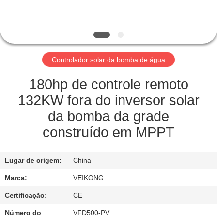
FÁBRICA
CONTROLE
DE
Controlador solar da bomba de água
QUALIDADE
180hp de controle remoto
ENTRE
132KW fora do inversor solar
EM
da bomba da grade
CONTATO
construído em MPPT
CONOSCO
Lugar de origem:
China
PEÇA
Marca:
VEIKONG
UMAS
Certificação:
CE
CITAÇÕES
Número do
VFD500-PV