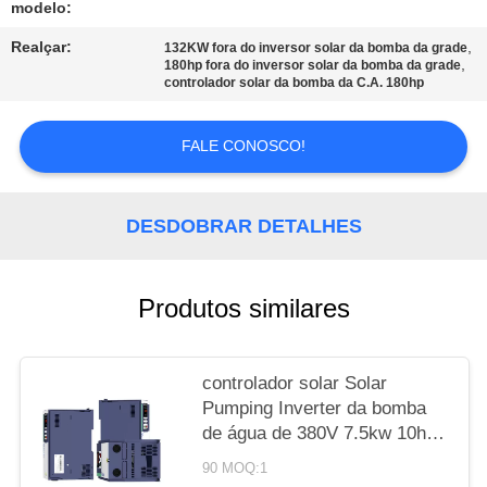
modelo:
MAPA
Realçar:
,
132KW fora do inversor solar da bomba da grade
,
180hp fora do inversor solar da bomba da grade
DO
controlador solar da bomba da C.A. 180hp
SITE
FALE CONOSCO!
POLÍTICA
DE
DESDOBRAR DETALHES
PRIVACIDADE
Produtos similares
controlador solar Solar
Pumping Inverter da bomba
de água de 380V 7.5kw 10hp
MPPT
90 MOQ:1