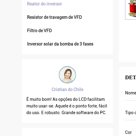
Reator do inversor
Resistor de travagem de VFD
Filtro de VFD
Inversor solar da bomba de 3 fases
DET
Cristian do Chile
Nome
ealmente
É muito bom! As opções do LCD facilitam
A frequên
almente
muito usar-se. Aquele é o ponto forte, fácil
quando a 
ivos à
do uso. E robusto. Grande software do PC.
a corrent
Tipo 
 estamos
por isso 
 ano
demasiado
Cor
 local e