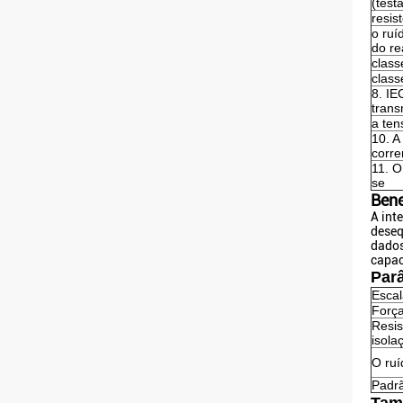
(test
resis
o ruí
do re
class
class
8. IE
trans
a ten
10. A
corre
11. O
se
Bene
A int
deseq
dados
capac
Par
Escal
Força
Resis
isola
O ruí
Padr