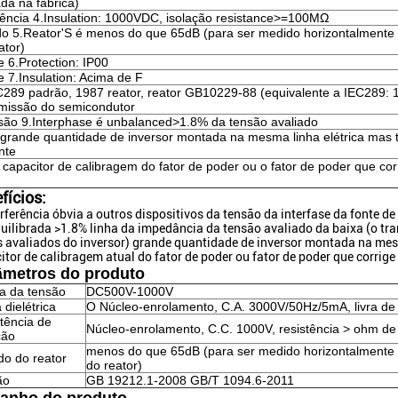
ada na fábrica)
tência 4.Insulation: 1000VDC, isolação resistance>=100MΩ
do 5.Reator'S é menos do que 65dB (para ser medido horizontalmente
ator)
e 6.Protection: IP00
e 7.Insulation: Acima de F
C289 padrão, 1987 reator, reator GB10229-88 (equivalente a IEC289: 
missão do semicondutor
são 9.Interphase é unbalanced>1.8% da tensão avaliado
 grande quantidade de inversor montada na mesma linha elétrica mas 
nte
 capacitor de calibragem do fator de poder ou o fator de poder que cor
fícios:
erferência óbvia a outros dispositivos da tensão da interfase da fonte de
uilibrada >1.8% linha da impedância da tensão avaliado da baixa (o t
 avaliados do inversor) grande quantidade de inversor montada na mes
itor de calibragem atual do fator de poder ou fator de poder que corrige
âmetros do produto
a da tensão
DC500V-1000V
 dielétrica
O Núcleo-enrolamento, C.A. 3000V/50Hz/5mA, livra d
tência de
Núcleo-enrolamento, C.C. 1000V, resistência > ohm d
ção
menos do que 65dB (para ser medido horizontalmente 
do do reator
do reator)
ão
GB 19212.1-2008 GB/T 1094.6-2011