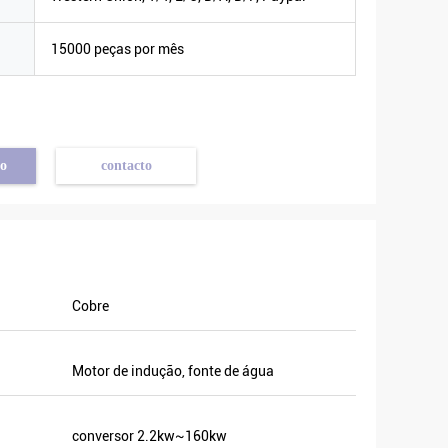
a
15000 peças por mês
o
contacto
Cobre
ealmente
ualmente
tivos à
Motor de indução, fonte de água
 estamos
 ano
conversor 2.2kw~160kw
 local e