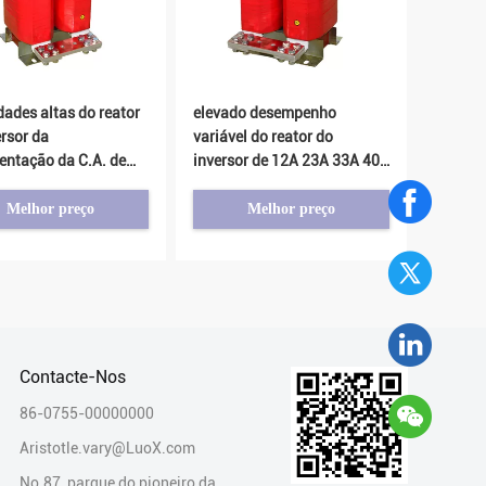
dades altas do reator
elevado desempenho
ersor da
variável do reator do
ntação da C.A. de
inversor de 12A 23A 33A 40A
A 95A 115A
50A Frequenc
Melhor preço
Melhor preço
Contacte-Nos

86-0755-00000000
Aristotle.vary@LuoX.com

No.87, parque do pioneiro da