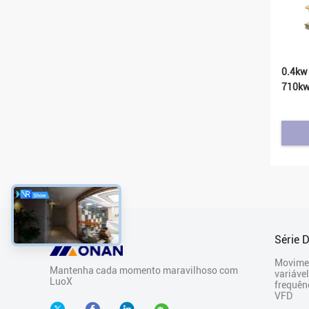
0.4kw 
710k
Série 
Movime
Mantenha cada momento maravilhoso com
variáve
LuoX
frequên
VFD