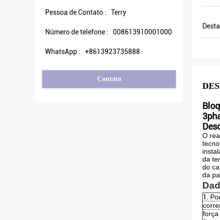
es
Pessoa de Contato :
Terry
Desta
Número de telefone :
008613910001000
WhatsApp :
+8613923735888
Contato
DES
Bloq
3ph
Desc
O rea
tecno
insta
da te
do ca
da pa
Dad
1.
Po
corre
força