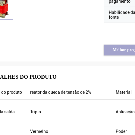
pagamento
Habilidade d
fonte
Melhor preç
ALHES DO PRODUTO
Brahim assad de Síria
Tayfun de Turquia
 do produto
reator da queda de tensão de 2%
Material
cia da saída VFD500 é estável
o inversor solar da bomba está r
outro está flutuando. Igualmente
na qualidade muito boa e nós ig
e de saída é menos do que outro, é
preparamos alguns produtos rela
da saída
Triplo
Aplicação
a frequência da saída é mais alta
promoção para a exposição. Nós
 que pode salvar mais energia.
indo fazer logo ordens novas. No
Vermelho
Poder
passado havia somente um agente