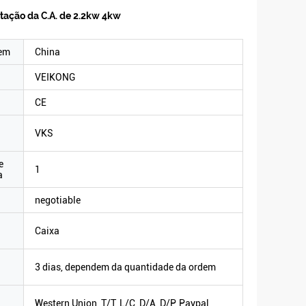
ntação da C.A. de 2.2kw 4kw
gem
China
VEIKONG
CE
VKS
e
1
a
negotiable
Caixa
3 dias, dependem da quantidade da ordem
Western Union, T/T, L/C, D/A, D/P, Paypal