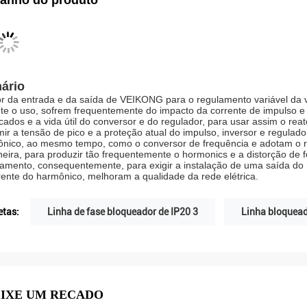
anho do produto
ário
r da entrada e da saída de VEIKONG para o regulamento variável da ve
te o uso, sofrem frequentemente do impacto da corrente de impulso 
icados e a vida útil do conversor e do regulador, para usar assim o rea
mir a tensão de pico e a proteção atual do impulso, inversor e regulador
nico, ao mesmo tempo, como o conversor de frequência e adotam o r
eira, para produzir tão frequentemente o hormonics e a distorção de 
amento, consequentemente, para exigir a instalação de uma saída do rea
rente do harmônico, melhoram a qualidade da rede elétrica.
etas:
Linha de fase bloqueador de IP20 3
Linha bloquead
IXE UM RECADO