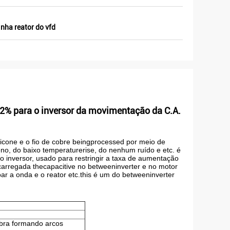
les
inha reator do vfd
 2% para o inversor da movimentação da C.A.
icone e o fio de cobre beingprocessed por meio de
no, do baixo temperaturerise, do nenhum ruído e etc. é
o inversor, usado para restringir a taxa de aumentação
carregada thecapacitive no betweeninverter e no motor
çoar a onda e o reator etc.this é um do betweeninverter
bra formando arcos