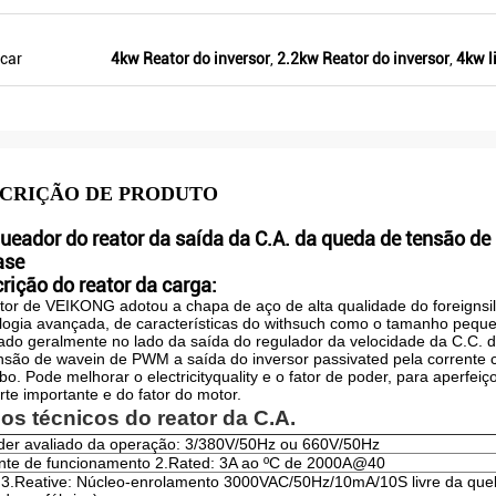
este ano, há mais de 8. Alguns de
somente para vender Veikong!
car
4kw Reator do inversor
,
2.2kw Reator do inversor
,
4kw l
CRIÇÃO DE PRODUTO
ueador do reator da saída da C.A. da queda de tensão de
ase
rição do reator da carga:
tor de VEIKONG adotou a chapa de aço de alta qualidade do foreignsil
logia avançada, de características do withsuch como o tamanho peque
lado geralmente no lado da saída do regulador da velocidade da C.C. d
nsão de wavein de PWM a saída do inversor passivated pela corrente 
bo. Pode melhorar o electricityquality e o fator de poder, para aperfei
rte importante e do fator do motor.
os técnicos do reator da C.A.
der avaliado da operação: 3/380V/50Hz ou 660V/50Hz
nte de funcionamento 2.Rated: 3A ao ºC de 2000A@40
 3.Reative: Núcleo-enrolamento 3000VAC/50Hz/10mA/10S livre da que