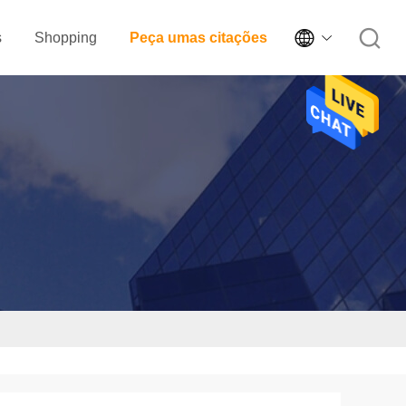

s
Shopping
Peça umas citações