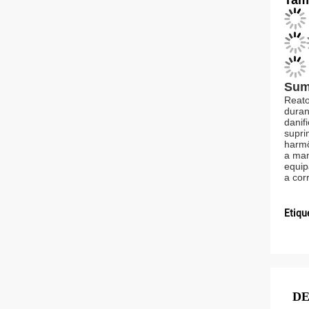
Tam
Sum
Reato
duran
danif
supri
harmô
a man
equip
a cor
Etiqu
DE