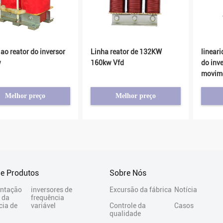
ao reator do inversor
Linha reator de 132KW
lineari
w
160kw Vfd
do inv
movime
65A 78
Melhor preço
Melhor preço
De Produtos
Sobre Nós
ntação
inversores de
Excursão da fábrica
Notícia
l da
frequência
cia de
variável
Controle da
Casos
qualidade