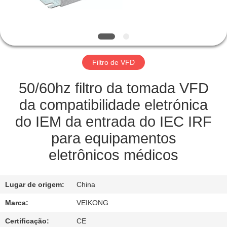
FÁBRICA
CONTROLE
DE
Filtro de VFD
QUALIDADE
50/60hz filtro da tomada VFD
ENTRE
da compatibilidade eletrónica
EM
do IEM da entrada do IEC IRF
CONTATO
para equipamentos
CONOSCO
eletrônicos médicos
PEÇA
Lugar de origem:
China
UMAS
Marca:
VEIKONG
CITAÇÕES
Certificação:
CE