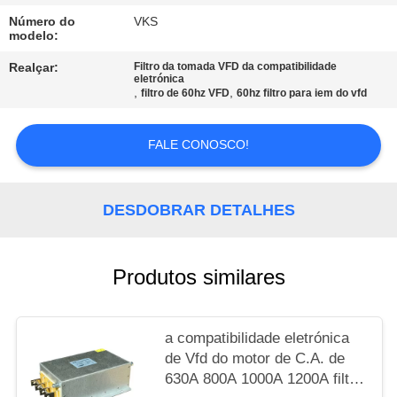
Número do
VKS
MAPA
modelo:
DO
Realçar:
Filtro da tomada VFD da compatibilidade
eletrónica
SITE
,
,
filtro de 60hz VFD
60hz filtro para iem do vfd
FALE CONOSCO!
POLÍTICA
DE
PRIVACIDADE
DESDOBRAR DETALHES
Produtos similares
a compatibilidade eletrónica
de Vfd do motor de C.A. de
630A 800A 1000A 1200A filtra