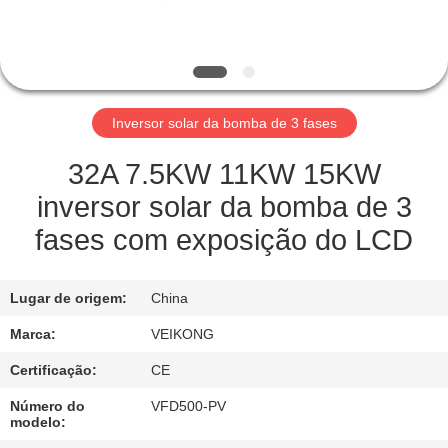
FÁBRICA
CONTROLE
DE
Inversor solar da bomba de 3 fases
QUALIDADE
32A 7.5KW 11KW 15KW
ENTRE
inversor solar da bomba de 3
EM
fases com exposição do LCD
CONTATO
CONOSCO
Lugar de origem:
China
Marca:
VEIKONG
PEÇA
Certificação:
CE
UMAS
Número do
VFD500-PV
CITAÇÕES
modelo: