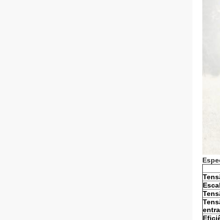
Espec
Tens
Esca
Tens
Tens
entr
Efic