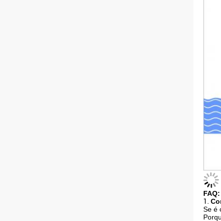
FAQ:
1.
Co
Se é 
Porqu