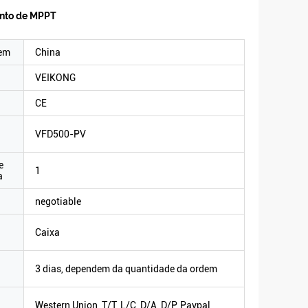
ento de MPPT
gem
China
VEIKONG
CE
VFD500-PV
e
1
a
negotiable
Caixa
3 dias, dependem da quantidade da ordem
Western Union, T/T, L/C, D/A, D/P, Paypal