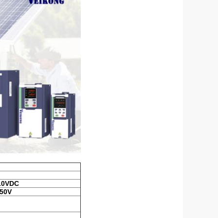
10VDC
650V