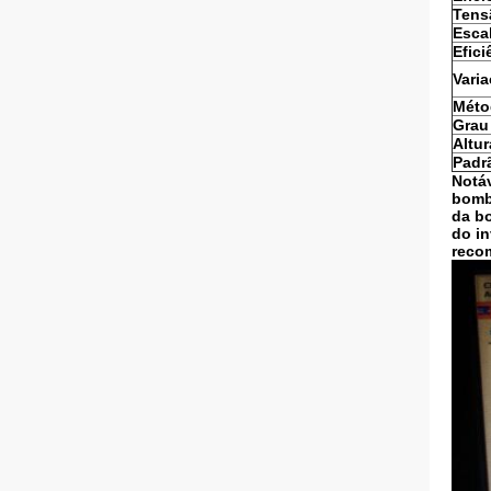
Tens
Esca
Efic
Vari
Méto
Grau
Altur
Padr
Notáv
bomba
da bo
do in
reco