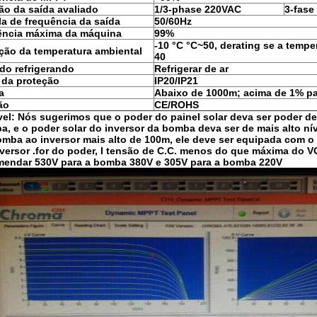
ão da saída avaliado
1/3-phase 220VAC
3-fase
la de frequência da saída
50/60Hz
iência máxima da máquina
99%
-10 °C °C~50, derating se a tempe
ação da temperatura ambiental
40
do refrigerando
Refrigerar de ar
 da proteção
IP20/IP21
a
Abaixo de 1000m; acima de 1% pa
ão
CE/ROHS
el: Nós sugerimos que o poder do painel solar deva ser poder de
, e o poder solar do inversor da bomba deva ser de mais alto ní
mba ao inversor mais alto de 100m, ele deve ser equipada com o re
versor .for do poder, l tensão de C.C. menos do que máxima do VO
mendar 530V para a bomba 380V e 305V para a bomba 220V