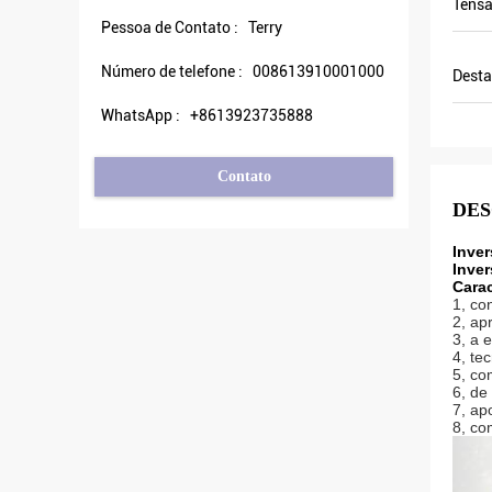
Tensã
Pessoa de Contato :
Terry
Número de telefone :
008613910001000
Desta
WhatsApp :
+8613923735888
Contato
DES
Inve
Inve
Carac
1, co
2, ap
3, a 
4, te
5, co
6, de
7, ap
8, co