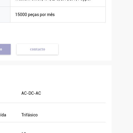
a
15000 peças por mês
o
contacto
AC-DC-AC
aída
Trifásico