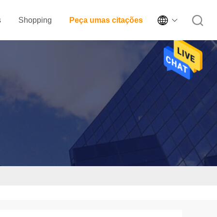

s
Shopping
Peça umas citações