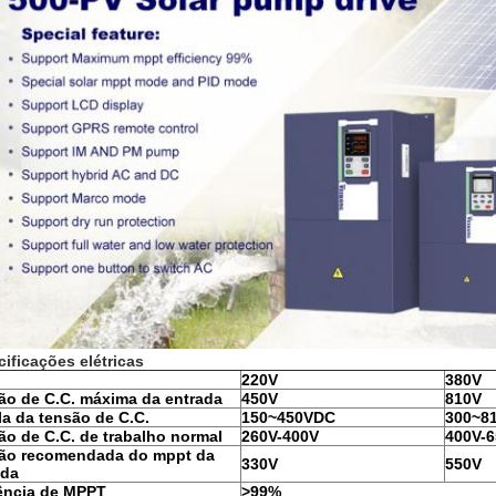
ificações elétricas
220V
380V
ão de C.C. máxima da entrada
450V
810V
la da tensão de C.C.
150~450VDC
300~8
ão de C.C. de trabalho normal
260V-400V
400V-
ão recomendada do mppt da
330V
550V
ada
iência de MPPT
>99%