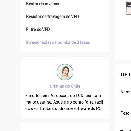
Reator do inversor
Resistor de travagem de VFD
Filtro de VFD
Inversor solar da bomba de 3 fases
DET
Cristian do Chile
Brahim assad d
Nome
 muito bom! As opções do LCD facilitam
A frequência da saída VF
ito usar-se. Aquele é o ponto forte, fácil
quando a outro está flut
o uso. E robusto. Grande software do PC.
a corrente de saída é men
Peso
por isso a frequência da 
demasiado que pode salva