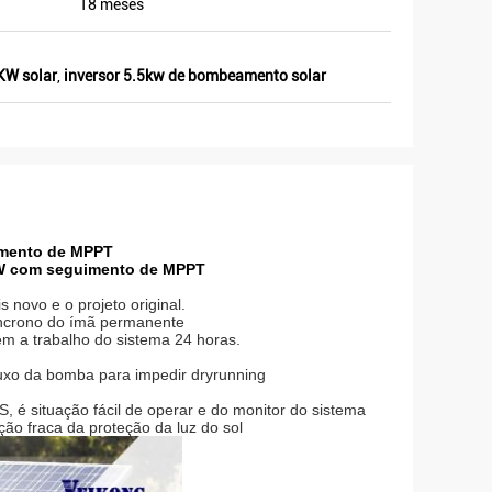
18 meses
5KW solar
,
inversor 5.5kw de bombeamento solar
imento de MPPT
W com seguimento de MPPT
s novo e o projeto original.
íncrono do ímã permanente
em a trabalho do sistema 24 horas.
uxo da bomba para impedir dryrunning
 é situação fácil de operar e do monitor do sistema
ão fraca da proteção da luz do sol