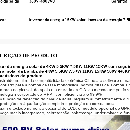
o da saída
380V-480VAC
Garantia
este ano, há mais de 8. Alguns deles
somente para vender Veikong!
car
Inversor da energia 15KW solar
,
Inversor da energia 7.
CRIÇÃO DE PRODUTO
rsor da energia solar de 4KW 5.5KW 7.5KW 11KW 15KW com segu
rsor solar da bomba de 4KW 5.5KW 7.5KW 11KW 15KW 380V 440K
terísticas do produto:
nstruído no filtro da compatibilidade eletrónica C3, usa o software o mai
ropriado para a bomba da fase monofásica, bomba trifásica. Bomba s
entrada do picovolt do apoio e a entrada da C.A. ao mesmo tempo, faz
cnologia incorporado de MPPT com eficiência até 99,9%.
m função de detecção do nível de água, regulam automaticamente o fl
 proteção da água função completa e proteção de corrida seca
oiam o teclado numérico opcional do LCD, e moudule opcional de GPRS,
meço macio incorporado, sobretensão, sobrecarga, undervoltage e funç