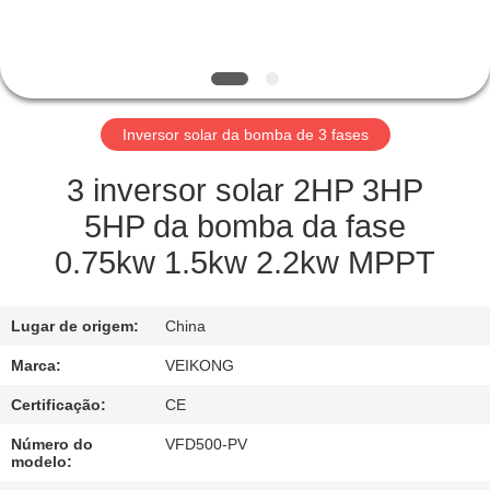
FÁBRICA
CONTROLE
DE
Inversor solar da bomba de 3 fases
QUALIDADE
3 inversor solar 2HP 3HP
ENTRE
5HP da bomba da fase
EM
0.75kw 1.5kw 2.2kw MPPT
CONTATO
CONOSCO
Lugar de origem:
China
Marca:
VEIKONG
PEÇA
Certificação:
CE
UMAS
Número do
VFD500-PV
CITAÇÕES
modelo: